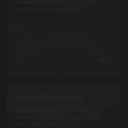
voluptate velit esse cillum dolore eu fugiat.
Nulla facilisi nullam vehicula.
Video & Photography
Duis aute irure dolor in reprehenderit in
voluptate velit esse cillum dolore eu fugiat.
Nulla facilisi nullam vehicula.