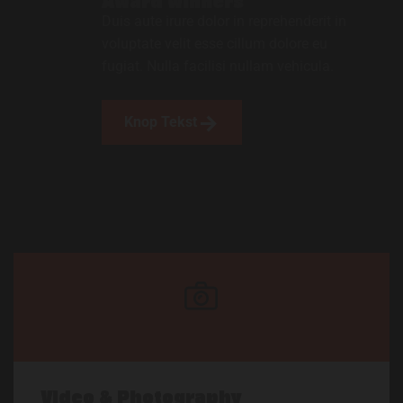
Award winners
Duis aute irure dolor in reprehenderit in
voluptate velit esse cillum dolore eu
fugiat. Nulla facilisi nullam vehicula.
Knop Tekst
Video & Photography