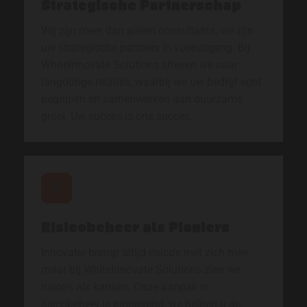
Strategische Partnerschap
Wij zijn meer dan alleen consultants; we zijn
uw strategische partners in vooruitgang. Bij
WhiteInnovate Solutions streven we naar
langdurige relaties, waarbij we uw bedrijf echt
begrijpen en samenwerken aan duurzame
groei. Uw succes is ons succes.
Risicobeheer als Pioniers
Innovatie brengt altijd risico's met zich mee,
maar bij WhiteInnovate Solutions zien we
risico's als kansen. Onze aanpak in
risicobeheer is pionierend; we helpen u de