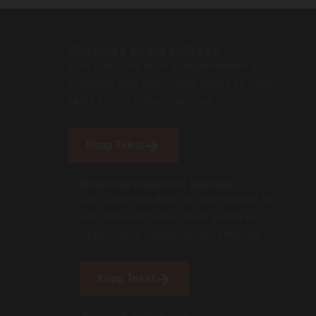
Elegant atmosphere
Duis aute irure dolor in reprehenderit in
voluptate velit esse cillum dolore eu fugiat.
Nulla facilisi nullam vehicula.
Knop Tekst
Sophisticated menu
Duis aute irure dolor in reprehenderit in
voluptate velit esse cillum dolore eu
fugiat. Nulla facilisi nullam vehicula.
Knop Tekst