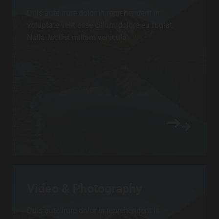
Duis aute irure dolor in reprehenderit in
voluptate velit esse cillum dolore eu fugiat.
Nulla facilisi nullam vehicula.
Video & Photography
Duis aute irure dolor in reprehenderit in