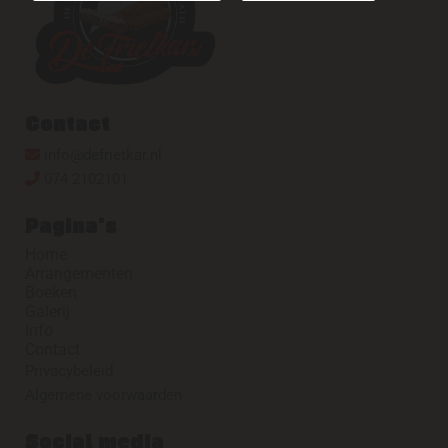
Contact
info@defrietkar.nl

074 2102101

Pagina's
Home
Arrangementen
Boeken
Galerij
Info
Contact
Privacybeleid
Algemene voorwaarden
Social media