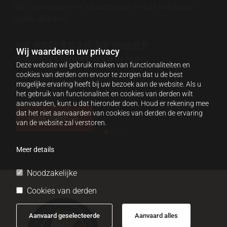
felis, vel aliquam mi pharetra sed. In hac habitasse
platea dictumst.
DE FRIETKAR BY NIGHT
O
Wij waarderen uw privacy
Bekijk foto's van de Frietkar by night
Be
Deze website wil gebruik maken van functionaliteiten en
cookies van derden om ervoor te zorgen dat u de best
Volg ons op YouTube
Vo
mogelijke ervaring heeft bij uw bezoek aan de website. Als u
het gebruik van functionaliteit en cookies van derden wilt
aanvaarden, kunt u dat hieronder doen. Houd er rekening mee
dat het niet aanvaarden van cookies van derden de ervaring
Lees meer
van de website zal verstoren.
Meer details
Noodzakelijke
Cookies van derden
Aanvaard geselecteerde
Aanvaard alles